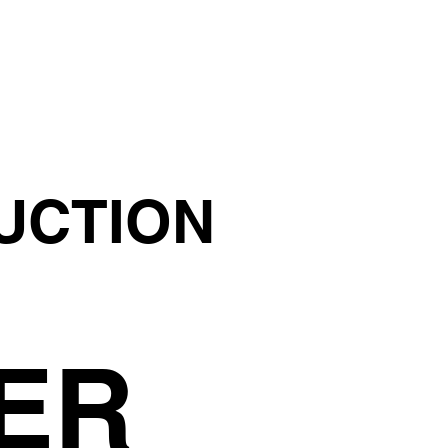
UCTION
ER